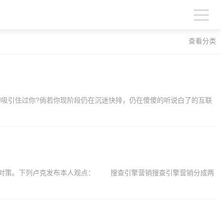
查看分类
地的吸引住过你?倘若你现阶段仍在沉迷快排，仍在傻傻的听说白了的互联
销对策。下列卢克发布本人观点： 搜查引擎营销搜查引擎营销分成两