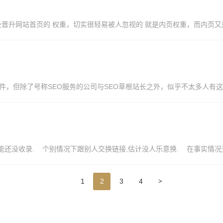
，及晋升网站首页的 权重，切实很轻易被人忽视的 就是内页权重，而内页又是
除了号称SEO服务的公司与SEO草根站长之外，似乎不太多人有这样..
能还没收录. 个别情况下跟别人交换链接,估计没人乐意换. 在事实情况无奈
>
1
2
3
4