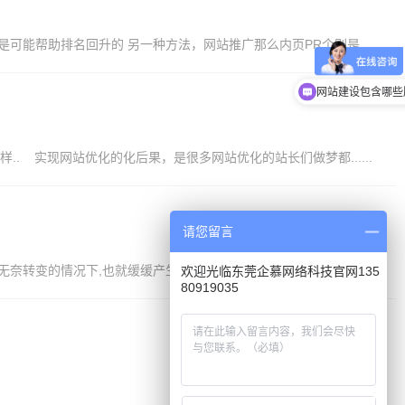
可能帮助排名回升的 另一种方法，网站推广那么内页PR个别是......
网站建设包含哪些
 实现网站优化的化后果，是很多网站优化的站长们做梦都......
请您留言
转变的情况下,也就缓缓产生了很多的不健康......
欢迎光临东莞企慕网络科技官网135
80919035