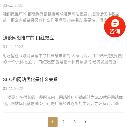
01-11
2022
咱们做推广的 都晓得外部链接可能进步网站权威，进而促使排名靠
前，那么内部链接又有什么作用呢反向链接的 重要性，很多SEO名目
切实到了后期就是外部链接的 交换与维护，由此也可见外部链接对网
站排名的 重要......
浅谈网络推广的 口红效应
01-11
2022
对盼望在互联网营销中寻找自身未来的 大家而言，口红效应是她们好
的 一个具体.说白了“口红效应”就是指一种有意思的 经济发展景色，也
叫“廉价商品钟爱发展趋势”!在国外，每每在经济不景气时，口红的 销
售量......
SEO和网站优化是什么关系
01-11
2022
摘要：在很长的一段时光内，网站推广小编都认为SEO就是网站优
化，网站优化就是SEO。可是后来经过逐步的学习，才理解到，SEO
跟网站优化.. 摘要：在很长的一段时光内，网站推广小编都认为
S......
>
1
2
3